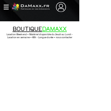
BOUTIQUE
DAMAXX
Location Week end = Matériel disponible du Jeudi au Lundi -
Location en semaine = 48h - Longue durée = nous contacter
Mascottes
Boutique
/
Gonflables / Mascottes / Jeux / Gourmandise
/
Mascottes
Rechercher
Filtres
Effacer tous
Filtres
Effacer tous
Afficher les articles
Afficher les articles