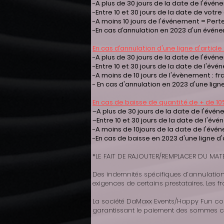
-A plus de 30 jours de la date de l'évé
-Entre 10 et 30 jours de la date de vot
-A moins 10 jours de l'événement = Pert
-En cas d’annulation en 2023 d'un événe
En cas d’annulation d'une ligne d'article 
-A plus de 30 jours de la date de l'évén
-Entre 10 et 30 jours de la date de l'év
-A moins de 10 jours de l'évènement : fr
- En cas d'annulation en 2023 d'une lign
En cas de baisse de quantité de + de 10%
–A plus de 30 jours de la date de l'évé
–Entre 10 et 30 jours de la date de l'év
-A moins de 10jours de la date de l'évén
-En cas de baisse en 2023 d'une ligne d
*LE FAIT DE RAJOUTER/REMPLACER DU MATÉR
Des indemnités spécifiques d’annulation
exigences de certains prestataires. Les fr
La société DaMaxx Events/Happy Fun con
garantissant le paiement des sommes c