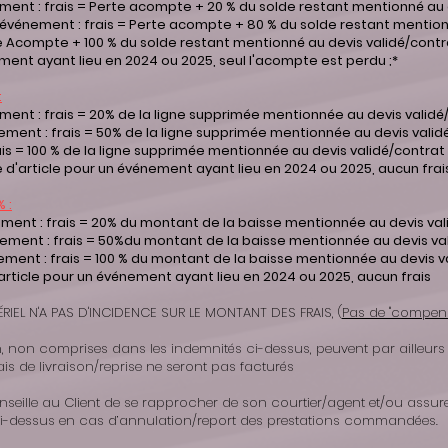
nement : frais = Perte acompte + 20 % du solde restant mentionné au d
re événement : frais = Perte acompte + 80 % du solde restant mention
e Acompte + 100 % du solde restant mentionné au devis validé/contra
ment ayant lieu en 2024 ou 2025, seul l'acompte est perdu ;*
:
ement : frais = 20% de la ligne supprimée mentionnée au devis validé/
énement : frais = 50% de la ligne supprimée mentionnée au devis validé
ais = 100 % de la ligne supprimée mentionnée au devis validé/contrat 
e d'article pour un événement ayant lieu en 2024 ou 2025, aucun frai
 :
nement : frais = 20% du montant de la baisse mentionnée au devis val
énement : frais = 50%du montant de la baisse mentionnée au devis val
ement : frais = 100 % du montant de la baisse mentionnée au devis va
'article pour un événement ayant lieu en 2024 ou 2025, aucun frais
IEL N'A PAS D'INCIDENCE SUR LE MONTANT DES FRAIS, (
Pas de "compens
, non comprises dans les indemnités ci-dessus, peuvent par ailleurs
ais de livraison/reprise ne seront pas facturés
seille au Client de se rapprocher de son courtier/agent et/ou assur
i-dessus en cas d’annulation/report des prestations commandées.