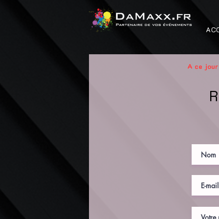
AC
A ce jour
R