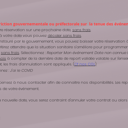
estriction gouvernementale ou
préfectorale
sur la tenue des événe
tre réservation sur une prochaine date,
sans frais
.
s à votre date vous pouvez
décaler sans frais
.
stauré par le gouvernement, vous pouvez baisser votre réservation à 
férez attendre que la situation sanitaire s'améliore pour programmer
,
sans frais
. Sélectionnez :
Reporter Mon événement Date non connue (
mois
à compter de la dernière date de report validée valable sur l'ens
, les frais d'annulation sont appliqués. (
Cf nos CGL
)
nnez :
J'ai le COVID
 pensez à nous contacter afin de connaitre nos disponibilités. Les rep
rs de votre événement.
r la nouvelle date, vous serez contraint d'annuler votre contrat ou al
: