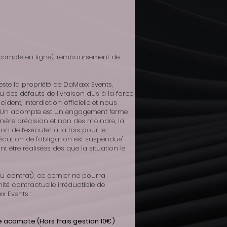
t acompte en ligne), remboursement de
este la propriété de DaMaxx Events,
 des défauts de livraison dus à la force
dent, interdiction officielle et nous
s. … Un acompte est un engagement ferme
nière précision et non des moindre, la
on de l’exécuter à la fois pour le
exécution de l'obligation est suspendue"
t être réalisées dès que la situation le
au contrat), ce dernier ne pourra
té contractuelle irréductible de
x Events :
re acompte (Hors frais gestion 10€)