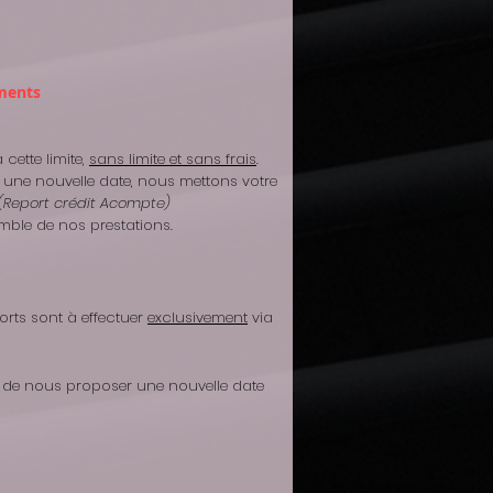
ments
cette limite,
sans limite et sans frais
.
 une nouvelle date, nous mettons votre
Report crédit Acompte)
emble de nos prestations.
orts sont à effectuer
exclusivement
via
ors de nous proposer une nouvelle date