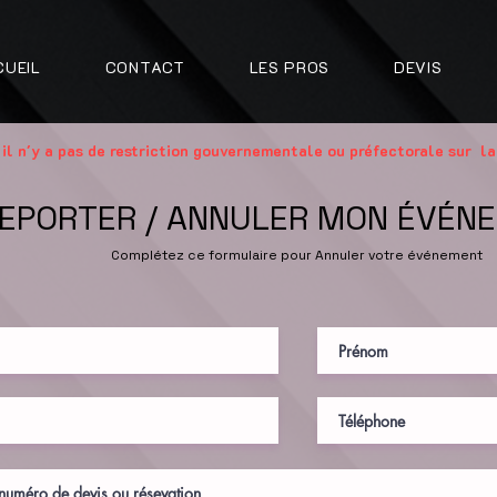
CUEIL
CONTACT
LES PROS
DEVIS
 il n'y a pas de restriction gouvernementale ou
préfectorale
sur la
EPORTER / ANNULER MON ÉVÉN
Complétez ce formulaire pour Annuler votre événement