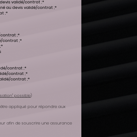
evis validé/contrat ;*
né au devis validé/contrat ;*
t ;*
contrat ;*
/contrat ;*
;*
s
idé/contrat ;*
idé/contrat ;*
lidé/contrat ;*
ation" possible
)
 être appliqué pour répondre aux
eur afin de souscrire une assurance