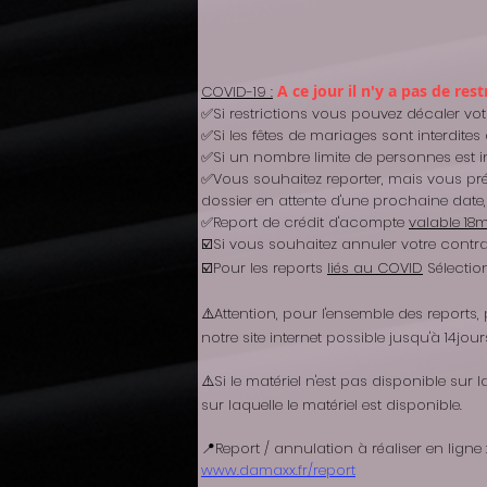
A ce jour il n'y a pas de r
COVID-19 :
✅Si restrictions vous pouvez décaler vo
✅Si les fêtes de mariages sont interdite
✅Si un nombre limite de personnes est in
✅Vous souhaitez reporter, mais vous pré
dossier en attente d'une prochaine date
✅Report de crédit d'acompte
valable 18
☑️Si vous souhaitez annuler votre contrat
☑️Pour les reports
liés au COVID
Sélectio
⚠️Attention, pour l'ensemble des reports,
notre site internet possible jusqu'à 14jou
⚠️Si le matériel n'est pas disponible su
sur laquelle le matériel est disponible.
📍Report / annulation à réaliser en ligne 
www.damaxx.fr/report