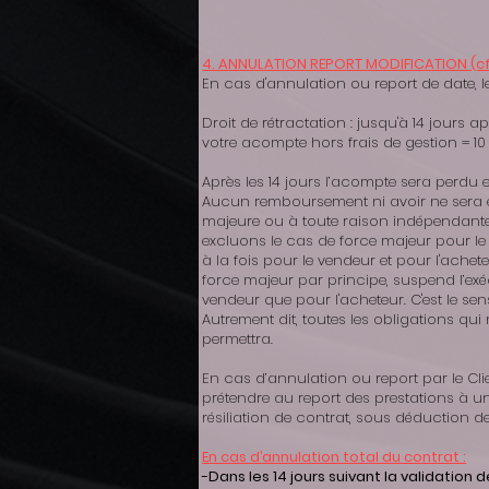
4. ANNULATION REPORT MODIFICATION (c
En cas d'annulation ou report de date, l
Droit de rétractation : jusqu'à 14 jours
votre acompte hors frais de gestion = 10
Après les 14 jours l’acompte sera perdu 
Aucun remboursement ni avoir ne sera ef
majeure ou à toute raison indépendante de
excluons le cas de force majeur pour le
à la fois pour le vendeur et pour l'ache
force majeur par principe, suspend l’exéc
vendeur que pour l'acheteur. C'est le sens
Autrement dit, toutes les obligations qui
permettra.
En cas d’annulation ou report par le Cli
prétendre au report des prestations à un
résiliation de contrat, sous déduction d
En cas d’annulation total du contrat :
-Dans les 14 jours suivant la validation