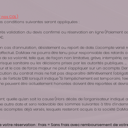
f nos
CGL
)
es conditions suivantes seront appliquées :
 après validation du devis confirmé ou réservation en ligne (Paiemen
 €.
en cas d’annulation, désistement ou report de date. L'acompte versé r
fectué. DaMaxx ne pourra être tenu pour responsable des retards ou
 sa volonté, telle que, de façon non limitative, grève, intempérie, acci
 risque sanitaire ou les décisions prises par les autorités publique
teur et le cas de force majeur ne peut s'appliquer sur un acompte. Der
ution du contrat mais ne fait pas disparaître définitivement l'obligati
 de l'article 1218 lorsqu’il indique "Si l’empêchement est temporaire, l’
 ne peuvent être actuellement honorées doivent être reportées et devron
ent, quelle qu’en soit la cause (Hors décès de l'organisateur indiqué 
e autre date et sera redevable des sommes suivantes à titre d’indemni
es acomptes déjà versés, lesquels resteront acquis à la société DaMax
 de votre réservation : frais = Sans frais avec remboursement de vot