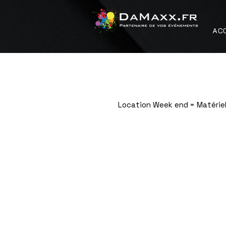
AC
Location Week end = Matériel
Gonflables / Mascottes / Jeux / Gour
Boutique
/
Gonflables / Mascottes / Jeux / Gourmandise
UNE JOURNEE =
Livraison* ou retrait le matin à partir 
UN WEEK END =
Livraison* ou retrait dès le jeudi 9h, Re
En optant pour notre service livraison/reprise : Tous l
A NOTER
=
Sur les événements de types Mariag
Rechercher
Filtres
Effacer tous
Filtres
Effacer tous
Afficher les articles
Afficher les articles