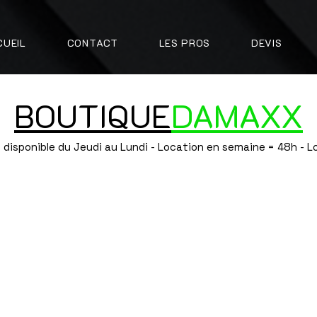
CUEIL
CONTACT
LES PROS
DEVIS
BOUTIQUE
DAMAXX
 disponible du Jeudi au Lundi - Location en semaine = 48h - 
mandise
de 9h, Reprise* ou retour en fin de journée max 19h
prise* ou Retour le Lundi
es jeux gonflables chez DAMAXX EVENTS incluent le montage et le démontage.
es nous vous recommandons de prendre nos Gonflables au Week-end (Obligatoire 