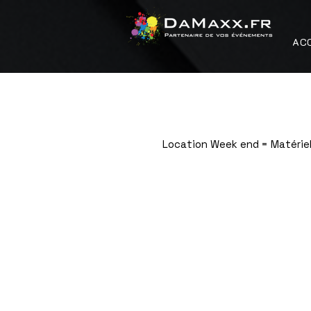
AC
Location Week end = Matériel
Boutique
/
Gonflables / Mascottes / Jeux / Gourmandise