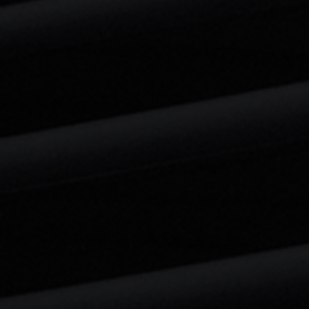
Projecteur Par Led (Ambiance salle)
Projecteur Par Led (Ambiance salle)
€12.50
Onduleur 12v =>220v
Onduleur 12v =>220v
€20.83