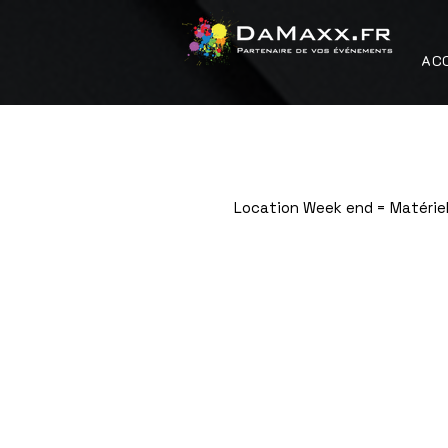
AC
Location Week end = Matériel
Boutique
/
Sonorisation / Lumière / Effet / Conférence