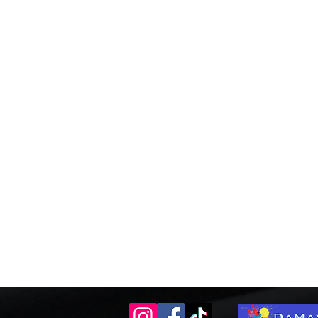
1
Ajouter
Ajouter au Panier
Voir mon panier
Enregistrer ce produit pour plus tard
Favori
Favoris
Afficher les favoris
Table DJM600
Détails du produit
Location Pioneer DJM600
Table de mixage professionnelle 4 voies + micro avec pr
CAUTION = 1000€
Retrait :
Chauny ou En Livraison
Retrait chez Joyeuses Fées :
Non disponible
A noter : Les tarifs affichés sont valables pour
supérieure un coefficient multiplicateur est appli
Voir plus
Vous aimerez peut-être aussi