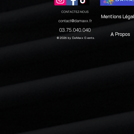
CONTACTEZ-NOUS
Mentions Léga
contact@damaxx.fr
03.75.040.040
A Propos
© 2026 by DaMaxx Events.
Buzzer quiz
Buzzer quiz
€41.67