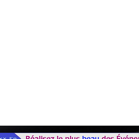
ocesseur d'effets + sampleur-boucleur, compteur BPM.
 une location de 24h00 du Lundi au Vendredi ou pour 1 week-end complet (Matériel 
qué.