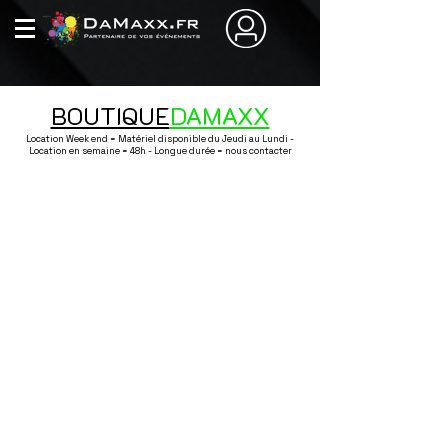
BOUTIQUE
DAMAXX
Location Week end = Matériel disponible du Jeudi au Lundi -
Location en semaine = 48h - Longue durée = nous contacter
Boutique
/
Sonorisation / Lumière / Effet / Conférence
/
Son