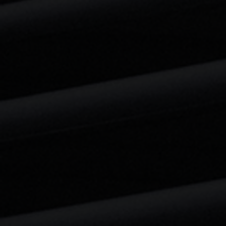
Enceinte sono Portative
Enceinte sono Portative
€37.50
PROMO LIMITÉE