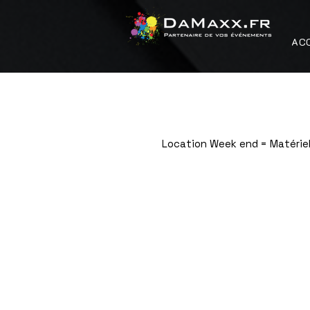
AC
Location Week end = Matériel
Boutique
/
Sonorisation / Lumière / Effet / Conférence
/
S