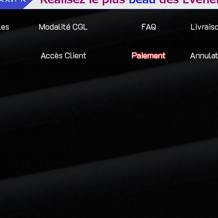
les
Modalité CGL
FAQ
Livrais
Accès Client
Paiement
Annulat
ED panneau d'écran,
mable et modulable
 une location de 24h00 du Lundi au Vendredi ou pour 1 week-end complet (Matériel 
qué.