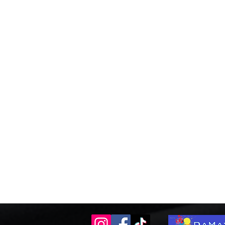
+3
+2
Ecran Led Géant Pro
Référence
00310
€0.00
Quantité :