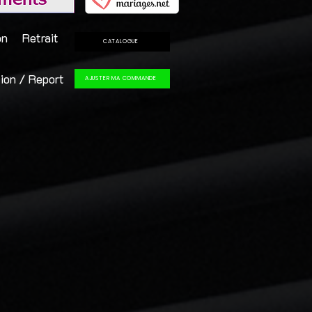
on
Retrait
CATALOGUE
ion / Report
AJUSTER MA COMMANDE
disponible du Jeudi au Lundi). Pour une durée