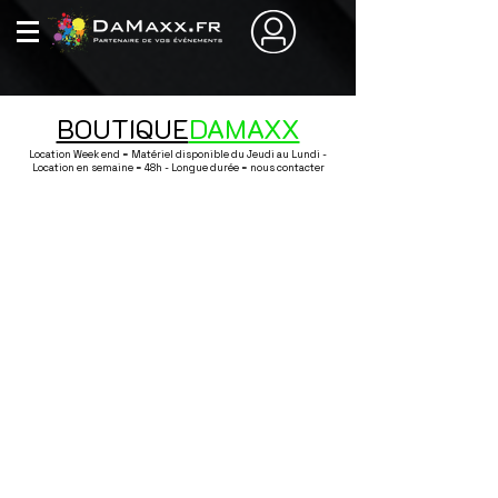
BOUTIQUE
DAMAXX
Location Week end = Matériel disponible du Jeudi au Lundi -
Location en semaine = 48h - Longue durée = nous contacter
Boutique
/
Sonorisation / Lumière / Effet / Conférence
/
Lumière