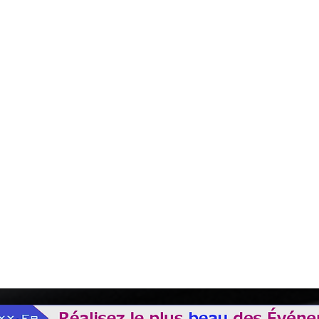
et selon votre choix de confection du nœud
 une location de 24h00 du Lundi au Vendredi ou pour 1 week-end complet (Matériel 
qué.