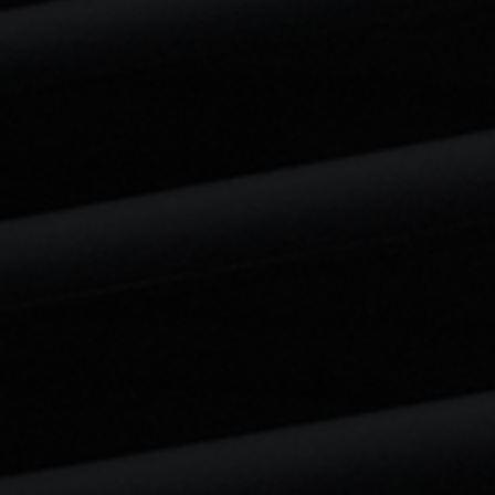
Chemin table Organza (Vente)
Chemin table Organza (Vente)
€2.50