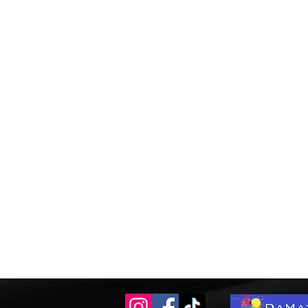
Quantité :
1
Ajouter
Ajouter au Panier
Voir mon panier
Enregistrer ce produit pour plus tard
Favori
Favoris
Afficher les favoris
Noeud en toile de jute
Détails du produit
Nœud seul en toile de jute 20x250cm.
Le nœud est a réaliser par vos soins selon votre chaise 
CAUTION : 1€
Retrait :
Chauny ou En Livraison
Retrait chez Joyeuses Fées :
disponible
A noter : Les tarifs affichés sont valables pour
supérieure un coefficient multiplicateur est appli
Voir plus
Vous aimerez peut-être aussi