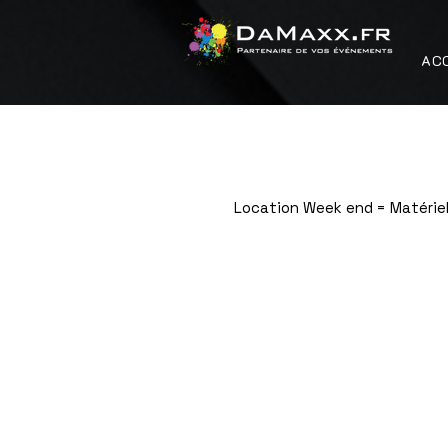
AC
Location Week end = Matériel
Boutique
/
Décoration / Nappage / Art de la table / Vaisse