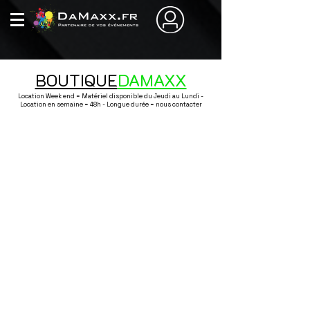
BOUTIQUE
DAMAXX
Location Week end = Matériel disponible du Jeudi au Lundi -
Location en semaine = 48h - Longue durée = nous contacter
Boutique
/
Sonorisation / Lumière / Effet / Conférence
/
Lumière