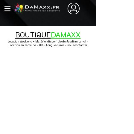
BOUTIQUE
DAMAXX
Location Week end = Matériel disponible du Jeudi au Lundi -
Location en semaine = 48h - Longue durée = nous contacter
Boutique
/
Décoration / Nappage / Art de la table / Vaisselle
/
Centre
de table