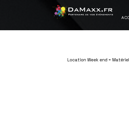
AC
Location Week end = Matériel
Boutique
/
Noël