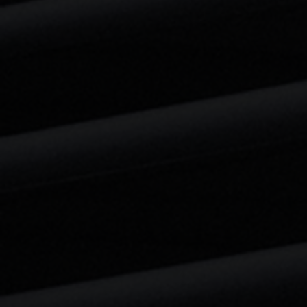
+3
+2
Casse noisette Pain d'épices 185cm
Référence
00561
€291.67
Durée
1 week-end ou 48h
1 mois période de Noël
(
+€166.67
)
Quantité :