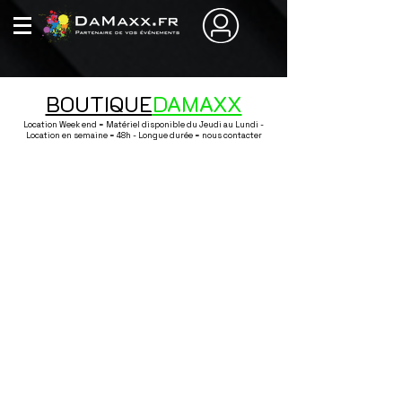
BOUTIQUE
DAMAXX
Location Week end = Matériel disponible du Jeudi au Lundi -
Location en semaine = 48h - Longue durée = nous contacter
Boutique
/
Décoration / Nappage / Art de la table / Vaisselle
/
Centre
de table