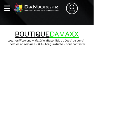
BOUTIQUE
DAMAXX
Location Week end = Matériel disponible du Jeudi au Lundi -
Location en semaine = 48h - Longue durée = nous contacter
Boutique
/
Décoration / Nappage / Art de la table / Vaisselle
/
Centre
de table